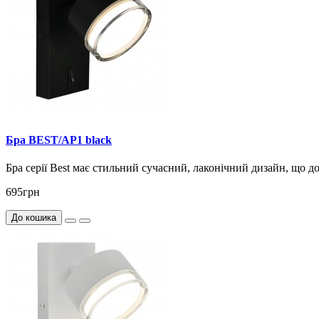
Бра BEST/AP1 black
Бра серії Best має стильний сучасний, лаконічний дизайн, що доз
695грн
До кошика