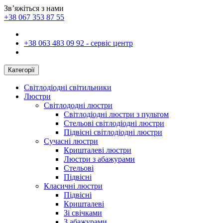
Зв’яжіться з нами
+38 067 353 87 55
+38 063 483 09 92 - сервіс центр
Категорії
Світлодіодні світильники
Люстри
Світлододні люстри
Світлодіодні люстри з пультом
Стельові світлодіодні люстри
Підвісні світлодіодні люстри
Сучасні люстри
Кришталеві люстри
Люстри з абажурами
Стельові
Підвісні
Класичні люстри
Підвісні
Кришталеві
Зі свічками
З абажурами