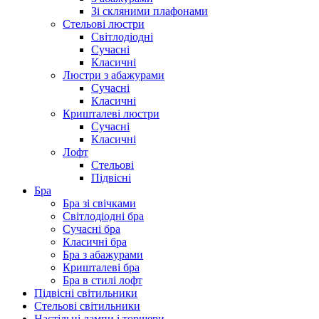
Зі скляними плафонами
Стельові люстри
Світлодіодні
Сучасні
Класичні
Люстри з абажурами
Сучасні
Класичні
Кришталеві люстри
Сучасні
Класичні
Лофт
Стельові
Підвісні
Бра
Бра зі свічками
Світлодіодні бра
Сучасні бра
Класичні бра
Бра з абажурами
Кришталеві бра
Бра в стилі лофт
Підвісні світильники
Стельові світильники
Настільні лампи і торшери