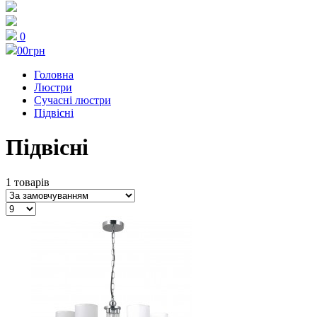
0
0
0грн
Головна
Люстри
Сучасні люстри
Підвісні
Підвісні
1 товарів