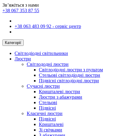
Зв’яжіться з нами
+38 067 353 87 55
+38 063 483 09 92 - сервіс центр
Категорії
Світлодіодні світильники
Люстри
Світлододні люстри
Світлодіодні люстри з пультом
Стельові світлодіодні люстри
Підвісні світлодіодні люстри
Сучасні люстри
Кришталеві люстри
Люстри з абажурами
Стельові
Підвісні
Класичні люстри
Підвісні
Кришталеві
Зі свічками
З абажурами