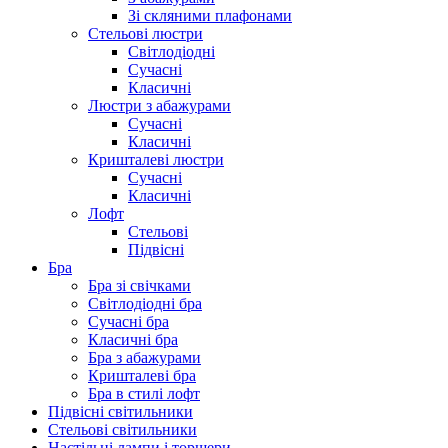
Зі скляними плафонами
Стельові люстри
Світлодіодні
Сучасні
Класичні
Люстри з абажурами
Сучасні
Класичні
Кришталеві люстри
Сучасні
Класичні
Лофт
Стельові
Підвісні
Бра
Бра зі свічками
Світлодіодні бра
Сучасні бра
Класичні бра
Бра з абажурами
Кришталеві бра
Бра в стилі лофт
Підвісні світильники
Стельові світильники
Настільні лампи і торшери