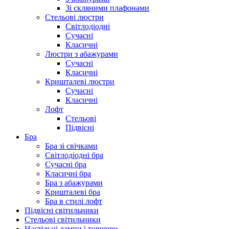
Зі скляними плафонами
Стельові люстри
Світлодіодні
Сучасні
Класичні
Люстри з абажурами
Сучасні
Класичні
Кришталеві люстри
Сучасні
Класичні
Лофт
Стельові
Підвісні
Бра
Бра зі свічками
Світлодіодні бра
Сучасні бра
Класичні бра
Бра з абажурами
Кришталеві бра
Бра в стилі лофт
Підвісні світильники
Стельові світильники
Настільні лампи і торшери