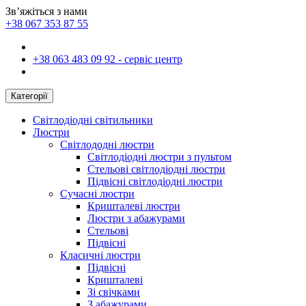
Зв’яжіться з нами
+38 067 353 87 55
+38 063 483 09 92 - сервіс центр
Категорії
Світлодіодні світильники
Люстри
Світлододні люстри
Світлодіодні люстри з пультом
Стельові світлодіодні люстри
Підвісні світлодіодні люстри
Сучасні люстри
Кришталеві люстри
Люстри з абажурами
Стельові
Підвісні
Класичні люстри
Підвісні
Кришталеві
Зі свічками
З абажурами