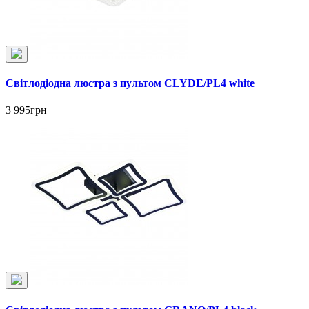
Світлодіодна люстра з пультом CLYDE/PL4 white
3 995грн