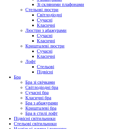
Зі скляними плафонами
Стельові люстри
Світлодіодні
Сучасні
Класичні
Люстри з абажурами
Сучасні
Класичні
Кришталеві люстри
Сучасні
Класичні
Лофт
Стельові
Підвісні
Бра
Бра зі свічками
Світлодіодні бра
Сучасні бра
Класичні бра
Бра з абажурами
Кришталеві бра
Бра в стилі лофт
Підвісні світильники
Стельові світильники
Настільні лампи і торшери