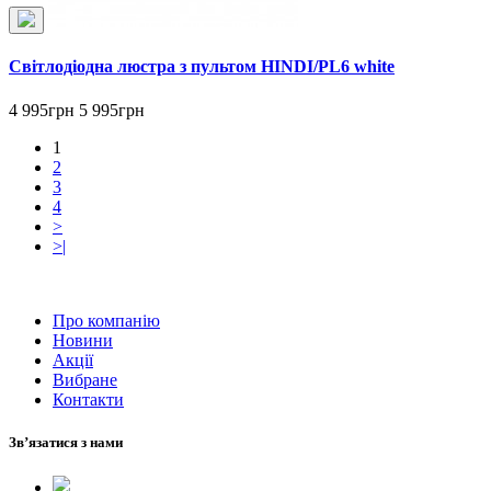
Світлодіодна люстра з пультом HINDI/PL6 white
4 995грн
5 995грн
1
2
3
4
>
>|
Про компанію
Новини
Акції
Вибране
Контакти
Зв’язатися з нами