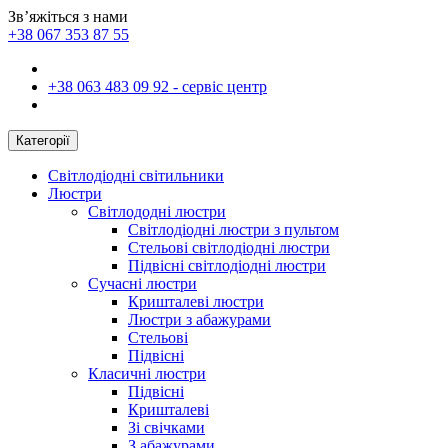
Зв’яжіться з нами
+38 067 353 87 55
+38 063 483 09 92 - сервіс центр
Категорії
Світлодіодні світильники
Люстри
Світлододні люстри
Світлодіодні люстри з пультом
Стельові світлодіодні люстри
Підвісні світлодіодні люстри
Сучасні люстри
Кришталеві люстри
Люстри з абажурами
Стельові
Підвісні
Класичні люстри
Підвісні
Кришталеві
Зі свічками
З абажурами