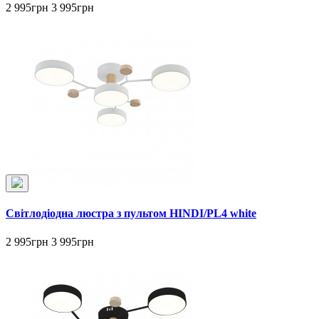
2 995грн
3 995грн
Світлодіодна люстра з пультом HINDI/PL4 white
2 995грн
3 995грн