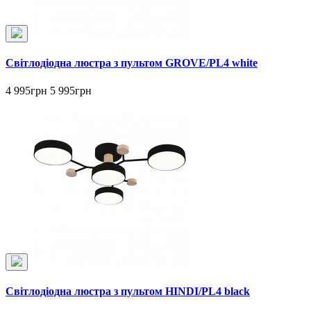
Світлодіодна люстра з пультом GROVE/PL4 white
4 995грн
5 995грн
Світлодіодна люстра з пультом HINDI/PL4 black