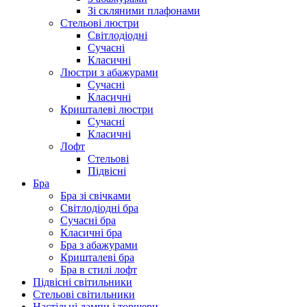
Зі скляними плафонами
Стельові люстри
Світлодіодні
Сучасні
Класичні
Люстри з абажурами
Сучасні
Класичні
Кришталеві люстри
Сучасні
Класичні
Лофт
Стельові
Підвісні
Бра
Бра зі свічками
Світлодіодні бра
Сучасні бра
Класичні бра
Бра з абажурами
Кришталеві бра
Бра в стилі лофт
Підвісні світильники
Стельові світильники
Настільні лампи і торшери