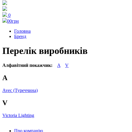
0
0
0грн
Головна
Бренд
Перелік виробників
Алфавітний покажчик:
A
V
A
Avec (Туреччина)
V
Victoria Lighting
Про компанію