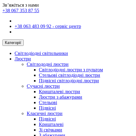
Зв’яжіться з нами
+38 067 353 87 55
+38 063 483 09 92 - сервіс центр
Категорії
Світлодіодні світильники
Люстри
Світлододні люстри
Світлодіодні люстри з пультом
Стельові світлодіодні люстри
Підвісні світлодіодні люстри
Сучасні люстри
Кришталеві люстри
Люстри з абажурами
Стельові
Підвісні
Класичні люстри
Підвісні
Кришталеві
Зі свічками
З абажурами