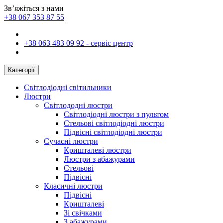
Зв’яжіться з нами
+38 067 353 87 55
+38 063 483 09 92 - сервіс центр
Категорії
Світлодіодні світильники
Люстри
Світлододні люстри
Світлодіодні люстри з пультом
Стельові світлодіодні люстри
Підвісні світлодіодні люстри
Сучасні люстри
Кришталеві люстри
Люстри з абажурами
Стельові
Підвісні
Класичні люстри
Підвісні
Кришталеві
Зі свічками
З абажурами