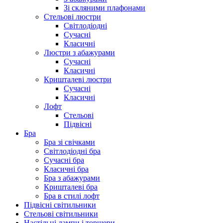
Зі скляними плафонами
Стельові люстри
Світлодіодні
Сучасні
Класичні
Люстри з абажурами
Сучасні
Класичні
Кришталеві люстри
Сучасні
Класичні
Лофт
Стельові
Підвісні
Бра
Бра зі свічками
Світлодіодні бра
Сучасні бра
Класичні бра
Бра з абажурами
Кришталеві бра
Бра в стилі лофт
Підвісні світильники
Стельові світильники
Настільні лампи і торшери