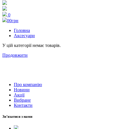
0
0
0грн
Головна
Аксесуари
У цій категорії немає товарів.
Продовжити
Про компанію
Новини
Акції
Вибране
Контакти
Зв’язатися з нами