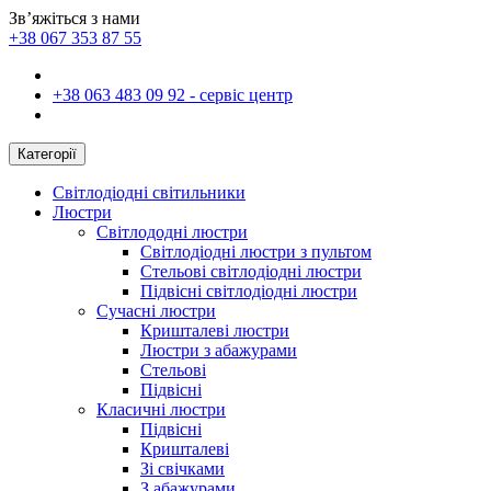
Зв’яжіться з нами
+38 067 353 87 55
+38 063 483 09 92 - сервіс центр
Категорії
Світлодіодні світильники
Люстри
Світлододні люстри
Світлодіодні люстри з пультом
Стельові світлодіодні люстри
Підвісні світлодіодні люстри
Сучасні люстри
Кришталеві люстри
Люстри з абажурами
Стельові
Підвісні
Класичні люстри
Підвісні
Кришталеві
Зі свічками
З абажурами