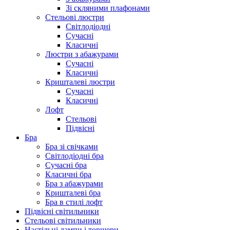
Зі скляними плафонами
Стельові люстри
Світлодіодні
Сучасні
Класичні
Люстри з абажурами
Сучасні
Класичні
Кришталеві люстри
Сучасні
Класичні
Лофт
Стельові
Підвісні
Бра
Бра зі свічками
Світлодіодні бра
Сучасні бра
Класичні бра
Бра з абажурами
Кришталеві бра
Бра в стилі лофт
Підвісні світильники
Стельові світильники
Настільні лампи і торшери