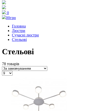
0
0
0грн
Головна
Люстри
Сучасні люстри
Стельові
Стельові
78 товарів